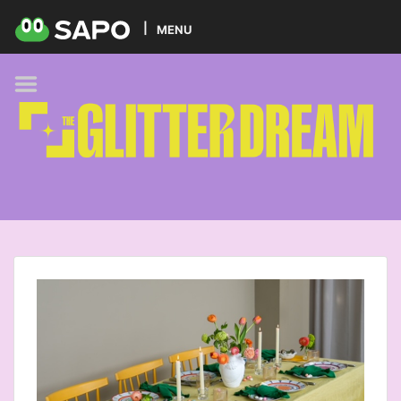
HOME
MENU
PODCAST
GLITTER BRANDS
KIDS
SELF-CARE
FOODIE
HOBBIES
TREND
BEAUTY
PETS
MUSIC