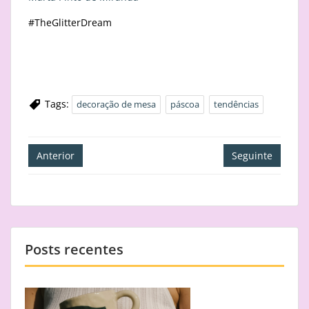
#TheGlitterDream
Tags:
decoração de mesa
páscoa
tendências
Navegação
Anterior
Seguinte
de
artigos
Posts recentes