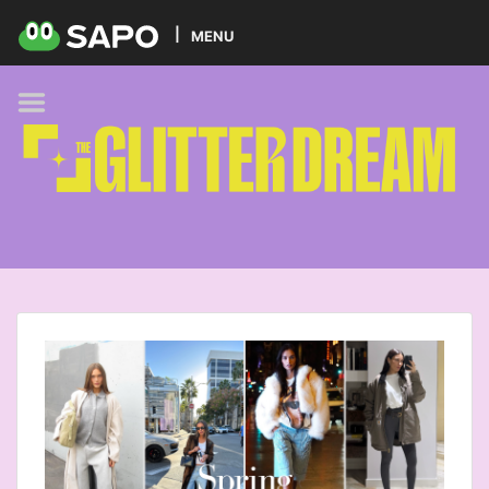
HOME
MENU
PODCAST
GLITTER BRANDS
KIDS
SELF-CARE
FOODIE
HOBBIES
TREND
BEAUTY
PETS
MUSIC