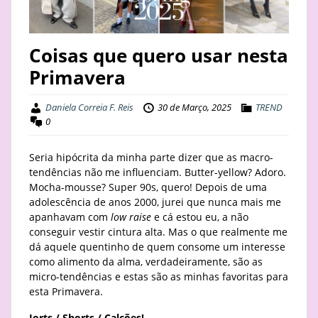
STAY
Coisas que quero usar nesta
BUSINESS
Primavera
ABOUT
Daniela Correia F. Reis
30 de Março, 2025
TREND
0
Seria hipócrita da minha parte dizer que as macro-
tendências não me influenciam. Butter-yellow? Adoro.
Mocha-mousse? Super 90s, quero! Depois de uma
adolescência de anos 2000, jurei que nunca mais me
apanhavam com
low raise
e cá estou eu, a não
conseguir vestir cintura alta. Mas o que realmente me
dá aquele quentinho de quem consome um interesse
como alimento da alma, verdadeiramente, são as
micro-tendências e estas são as minhas favoritas para
esta Primavera.
Jorts / Shorts / Calções!