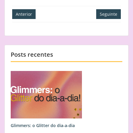
Navegação
Anterior
Seguinte
de
artigos
Posts recentes
Glimmers: o Glitter do dia-a-dia