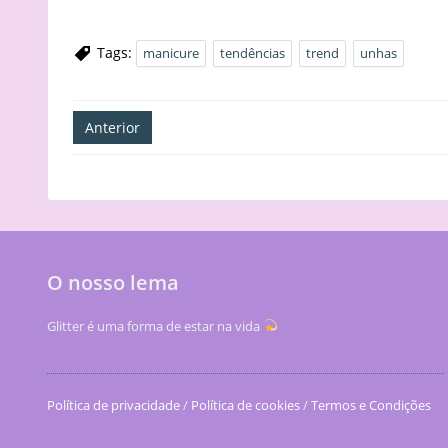
Tags:
manicure
tendências
trend
unhas
Navegação
Anterior
de
artigos
O nosso lema
Glitter é uma forma de estar na vida
Política de privacidade
/
Política de cookies
/
Termos e Condições