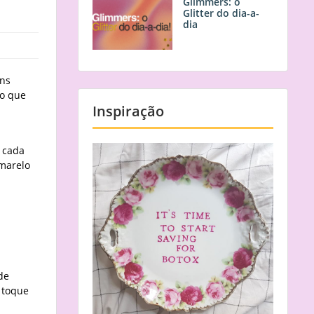
Glimmers: o
Glitter do dia-a-
dia
ons
 o que
Inspiração
 cada
amarelo
de
 toque