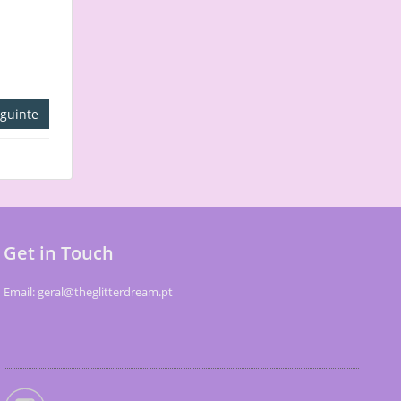
guinte
Get in Touch
Email: geral@theglitterdream.pt