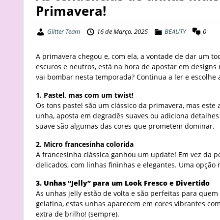
Primavera!
Glitter Team
16 de Março, 2025
BEAUTY
0
A primavera chegou e, com ela, a vontade de dar um to
escuros e neutros, está na hora de apostar em designs 
vai bombar nesta temporada? Continua a ler e escolhe a
1. Pastel, mas com um twist!
Os tons pastel são um clássico da primavera, mas est
unha, aposta em degradês suaves ou adiciona detalhes 
suave são algumas das cores que prometem dominar.
2. Micro francesinha colorida
A francesinha clássica ganhou um update! Em vez da po
delicados, com linhas fininhas e elegantes. Uma opção 
3. Unhas “Jelly” para um Look Fresco e Divertido
As unhas jelly estão de volta e são perfeitas para que
gelatina, estas unhas aparecem em cores vibrantes como
extra de brilho! (sempre).