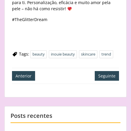
para ti. Personalização, eficácia e muito amor pela
pele – não há como resistir!
#TheGlitterDream
Tags:
beauty
inouie beauty
skincare
trend
Navegação
Anterior
Seguinte
de
artigos
Posts recentes