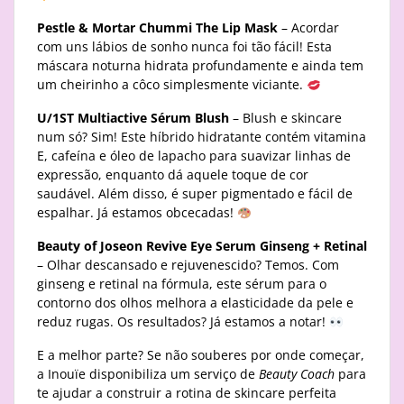
Pestle & Mortar Chummi The Lip Mask
– Acordar
com uns lábios de sonho nunca foi tão fácil! Esta
máscara noturna hidrata profundamente e ainda tem
um cheirinho a côco simplesmente viciante.
U/1ST Multiactive Sérum Blush
– Blush e skincare
num só? Sim! Este híbrido hidratante contém vitamina
E, cafeína e óleo de lapacho para suavizar linhas de
expressão, enquanto dá aquele toque de cor
saudável. Além disso, é super pigmentado e fácil de
espalhar. Já estamos obcecadas!
Beauty of Joseon Revive Eye Serum Ginseng + Retinal
– Olhar descansado e rejuvenescido? Temos. Com
ginseng e retinal na fórmula, este sérum para o
contorno dos olhos melhora a elasticidade da pele e
reduz rugas. Os resultados? Já estamos a notar!
E a melhor parte? Se não souberes por onde começar,
a Inouïe disponibiliza um serviço de
Beauty Coach
para
te ajudar a construir a rotina de skincare perfeita