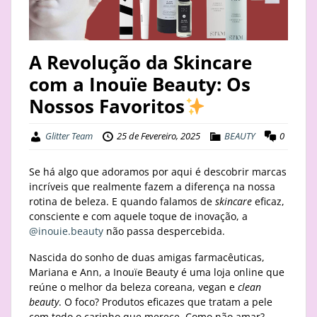
STAY
BUSINESS
A Revolução da Skincare
com a Inouïe Beauty: Os
ABOUT
Nossos Favoritos
Glitter Team
25 de Fevereiro, 2025
BEAUTY
0
Se há algo que adoramos por aqui é descobrir marcas
incríveis que realmente fazem a diferença na nossa
rotina de beleza. E quando falamos de
skincare
eficaz,
consciente e com aquele toque de inovação, a
@inouie.beauty
não passa despercebida.
Nascida do sonho de duas amigas farmacêuticas,
Mariana e Ann, a Inouïe Beauty é uma loja online que
reúne o melhor da beleza coreana, vegan e
clean
beauty
. O foco? Produtos eficazes que tratam a pele
com todo o carinho que merece. Como não amar?