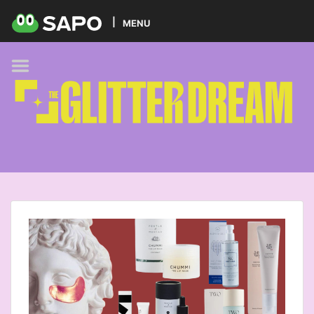
HOME
MENU
PODCAST
GLITTER BRANDS
KIDS
SELF-CARE
FOODIE
HOBBIES
TREND
BEAUTY
PETS
MUSIC