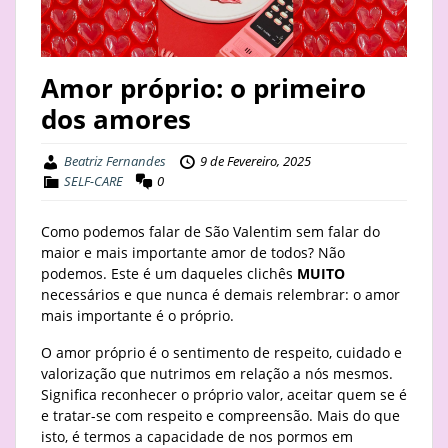
STAY
BUSINESS
Amor próprio: o primeiro
dos amores
ABOUT
Beatriz Fernandes
9 de Fevereiro, 2025
SELF-CARE
0
Como podemos falar de São Valentim sem falar do
maior e mais importante amor de todos? Não
podemos. Este é um daqueles clichês
MUITO
necessários e que nunca é demais relembrar: o amor
mais importante é o próprio.
O amor próprio é o sentimento de respeito, cuidado e
valorização que nutrimos em relação a nós mesmos.
Significa reconhecer o próprio valor, aceitar quem se é
e tratar-se com respeito e compreensão. Mais do que
isto, é termos a capacidade de nos pormos em