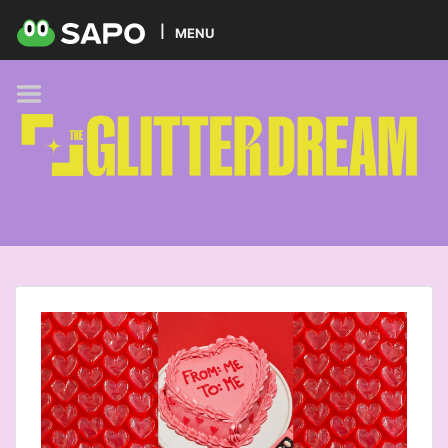
HOME
MENU
PODCAST
GLITTER BRANDS
KIDS
SELF-CARE
FOODIE
HOBBIES
TREND
BEAUTY
PETS
MUSIC