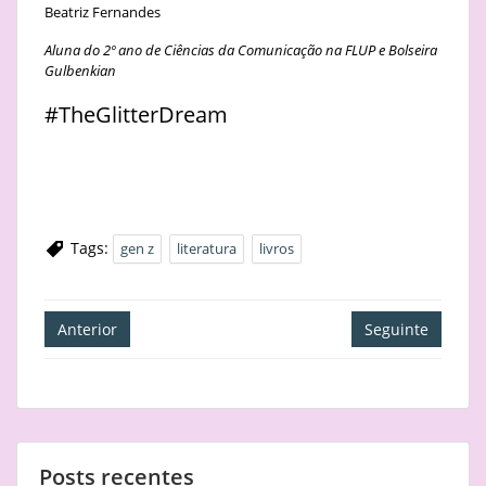
Beatriz Fernandes
Aluna do 2º ano de Ciências da Comunicação na FLUP e Bolseira
Gulbenkian
#TheGlitterDream
Tags:
gen z
literatura
livros
Navegação
Anterior
Seguinte
de
artigos
Posts recentes