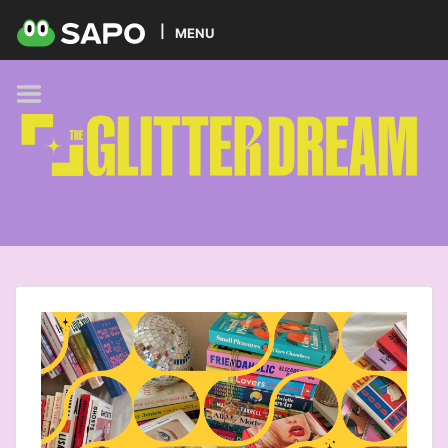
HOME
MENU
PODCAST
GLITTER BRANDS
KIDS
SELF-CARE
FOODIE
HOBBIES
TREND
BEAUTY
PETS
MUSIC