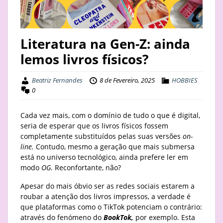
STAY
BUSINESS
Literatura na Gen-Z: ainda
lemos livros físicos?
ABOUT
Beatriz Fernandes
8 de Fevereiro, 2025
HOBBIES
0
Cada vez mais, com o domínio de tudo o que é digital,
seria de esperar que os livros físicos fossem
completamente substituídos pelas suas versões
on-
line.
Contudo, mesmo a geração que mais submersa
está no universo tecnológico, ainda prefere ler em
modo
OG
. Reconfortante, não?
Apesar do mais óbvio ser as redes sociais estarem a
roubar a atenção dos livros impressos, a verdade é
que plataformas como o TikTok potenciam o contrário:
através do fenómeno do
BookTok,
por exemplo. Esta