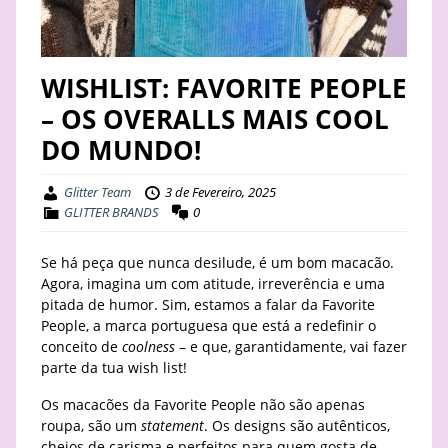
STAY
BUSINESS
WISHLIST: FAVORITE PEOPLE
– OS OVERALLS MAIS COOL
ABOUT
DO MUNDO!
Glitter Team
3 de Fevereiro, 2025
GLITTER BRANDS
0
Se há peça que nunca desilude, é um bom macacão.
Agora, imagina um com atitude, irreverência e uma
pitada de humor. Sim, estamos a falar da Favorite
People, a marca portuguesa que está a redefinir o
conceito de
coolness
– e que, garantidamente, vai fazer
parte da tua wish list!
Os macacões da Favorite People não são apenas
roupa, são um
statement
. Os designs são autênticos,
cheios de carisma e perfeitos para quem gosta de