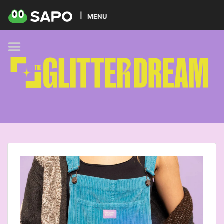
HOME
MENU
PODCAST
GLITTER BRANDS
KIDS
SELF-CARE
FOODIE
HOBBIES
TREND
BEAUTY
PETS
MUSIC