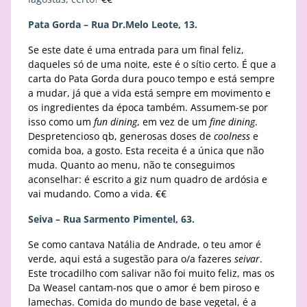
Pata Gorda – Rua Dr.Melo Leote, 13.
Se este date é uma entrada para um final feliz,
daqueles só de uma noite, este é o sítio certo. É que a
carta do Pata Gorda dura pouco tempo e está sempre
a mudar, já que a vida está sempre em movimento e
os ingredientes da época também. Assumem-se por
isso como um
fun dining
, em vez de um
fine dining
.
Despretencioso qb, generosas doses de
coolness
e
comida boa, a gosto. Esta receita é a única que não
muda. Quanto ao menu, não te conseguimos
aconselhar: é escrito a giz num quadro de ardósia e
vai mudando. Como a vida. €€
Seiva – Rua Sarmento Pimentel, 63.
Se como cantava Natália de Andrade, o teu amor é
verde, aqui está a sugestão para o/a fazeres
seivar
.
Este trocadilho com salivar não foi muito feliz, mas os
Da Weasel cantam-nos que o amor é bem piroso e
lamechas. Comida do mundo de base vegetal, é a