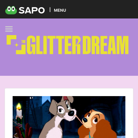
HOME
MENU
PODCAST
GLITTER BRANDS
KIDS
SELF-CARE
FOODIE
HOBBIES
TREND
BEAUTY
PETS
MUSIC