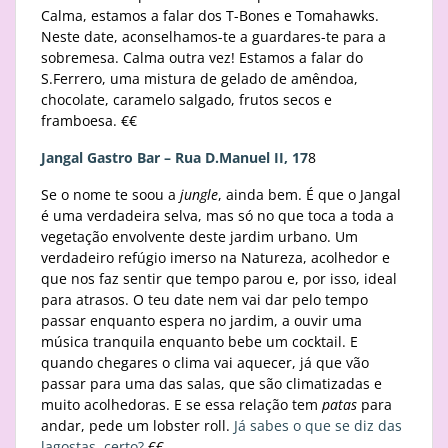
Calma, estamos a falar dos T-Bones e Tomahawks.
Neste date, aconselhamos-te a guardares-te para a
sobremesa. Calma outra vez! Estamos a falar do
S.Ferrero, uma mistura de gelado de amêndoa,
chocolate, caramelo salgado, frutos secos e
framboesa. €€
Jangal Gastro Bar – Rua D.Manuel II, 17
8
Se o nome te soou a
jungle
, ainda bem. É que o Jangal
é uma verdadeira selva, mas só no que toca a toda a
vegetação envolvente deste jardim urbano. Um
verdadeiro refúgio imerso na Natureza, acolhedor e
que nos faz sentir que tempo parou e, por isso, ideal
para atrasos. O teu date nem vai dar pelo tempo
passar enquanto espera no jardim, a ouvir uma
música tranquila enquanto bebe um cocktail. E
quando chegares o clima vai aquecer, já que vão
passar para uma das salas, que são climatizadas e
muito acolhedoras. E se essa relação tem
patas
para
andar, pede um lobster roll.
Já sabes o que se diz das
lagostas, certo?
€€