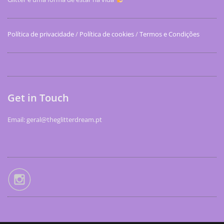
Política de privacidade
/
Política de cookies
/
Termos e Condições
Get in Touch
Email: geral@theglitterdream.pt