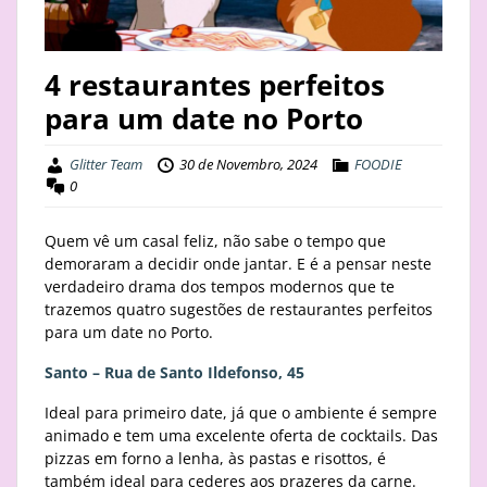
STAY
4 restaurantes perfeitos
BUSINESS
para um date no Porto
ABOUT
Glitter Team
30 de Novembro, 2024
FOODIE
0
Quem vê um casal feliz, não sabe o tempo que
demoraram a decidir onde jantar. E é a pensar neste
verdadeiro drama dos tempos modernos que te
trazemos quatro sugestões de restaurantes perfeitos
para um date no Porto.
Santo – Rua de Santo Ildefonso, 45
Ideal para primeiro date, já que o ambiente é sempre
animado e tem uma excelente oferta de cocktails. Das
pizzas em forno a lenha, às pastas e risottos, é
também ideal para cederes aos prazeres da carne.