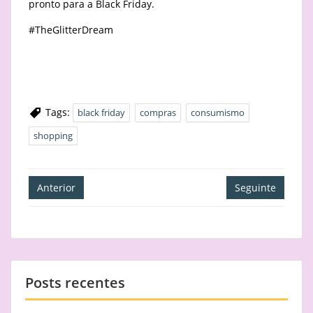
pronto para a Black Friday.
#TheGlitterDream
Tags:
black friday
compras
consumismo
shopping
Navegação
Anterior
Seguinte
de
artigos
Posts recentes