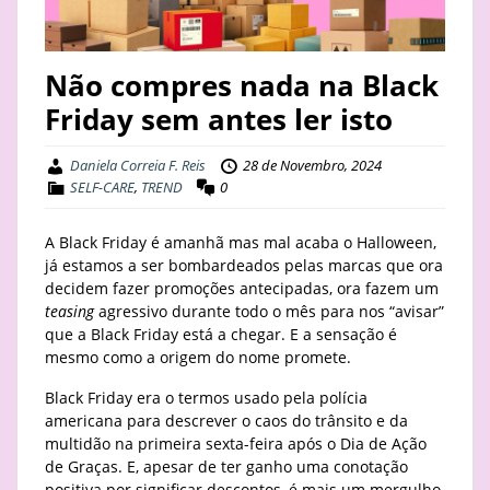
STAY
Não compres nada na Black
BUSINESS
Friday sem antes ler isto
ABOUT
Daniela Correia F. Reis
28 de Novembro, 2024
SELF-CARE
,
TREND
0
A Black Friday é amanhã mas mal acaba o Halloween,
já estamos a ser bombardeados pelas marcas que ora
decidem fazer promoções antecipadas, ora fazem um
teasing
agressivo durante todo o mês para nos “avisar”
que a Black Friday está a chegar. E a sensação é
mesmo como a origem do nome promete.
Black Friday era o termos usado pela polícia
americana para descrever o caos do trânsito e da
multidão na primeira sexta-feira após o Dia de Ação
de Graças. E, apesar de ter ganho uma conotação
positiva por significar descontos, é mais um mergulho