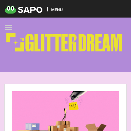
HOME
MENU
PODCAST
GLITTER BRANDS
KIDS
SELF-CARE
FOODIE
HOBBIES
TREND
BEAUTY
PETS
MUSIC