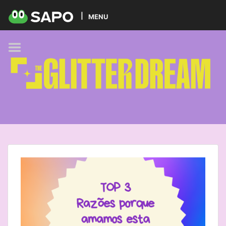
HOME
MENU
PODCAST
GLITTER BRANDS
KIDS
SELF-CARE
FOODIE
HOBBIES
TREND
BEAUTY
PETS
MUSIC