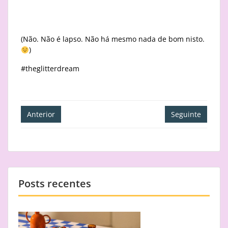
(Não. Não é lapso. Não há mesmo nada de bom nisto.
)
#theglitterdream
Navegação
Anterior
Seguinte
de
artigos
Posts recentes